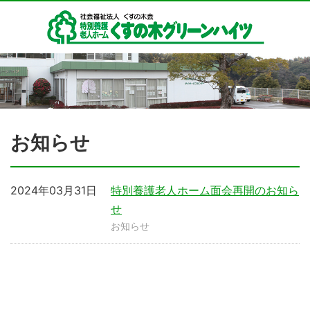
お知らせ
2024年03月31日
特別養護老人ホーム面会再開のお知ら
せ
お知らせ