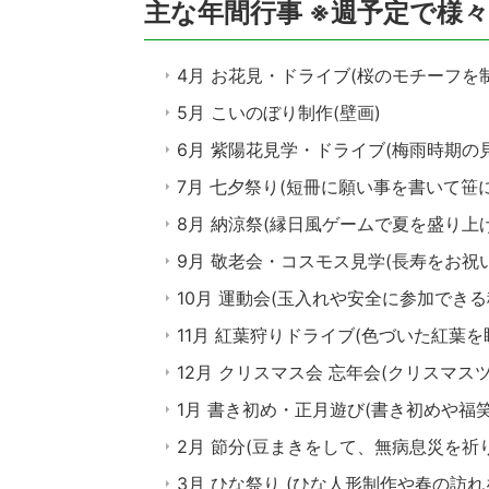
主な年間行事 ※週予定で様
4月 お花見・ドライブ(桜のモチーフ
5月 こいのぼり制作(壁画)
6月 紫陽花見学・ドライブ(梅雨時期の
7月 七夕祭り(短冊に願い事を書いて笹
8月 納涼祭(縁日風ゲームで夏を盛り上
9月 敬老会・コスモス見学(長寿をお祝
10月 運動会(玉入れや安全に参加できる
11月 紅葉狩りドライブ(色づいた紅葉
12月 クリスマス会 忘年会(クリスマ
1月 書き初め・正月遊び(書き初めや福
2月 節分(豆まきをして、無病息災を祈
3月 ひな祭り (ひな人形制作や春の訪れ