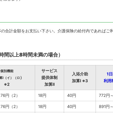
事の合計金額をお支払い下さい。介護保険の給付内であればご
7時間以上8時間未満の場合）
サービス
個別機能
入浴介助
1
）
提供体制
算I（イ）（ロ
加算Ⅰ ※3
利用
※2
加算Ⅱ
）76円（2）
18円
40円
772円
）76円（2）
18円
40円
891円