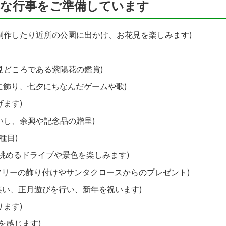
々な行事をご準備しています
を制作したり近所の公園に出かけ、お花見を楽しみます)
見どころである紫陽花の鑑賞)
に飾り、七夕にちなんだゲームや歌)
げます)
いし、余興や記念品の贈呈)
種目)
を眺めるドライブや景色を楽しみます)
スツリーの飾り付けやサンタクロースからのプレゼント)
笑い、正月遊びを行い、新年を祝います)
ります)
を感じます)