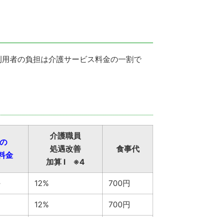
利用者の負担は介護サービス料金の一割で
介護職員
日の
処遇改善
食事代
料金
加算 Ⅰ ※4
～
12%
700円
～
12%
700円