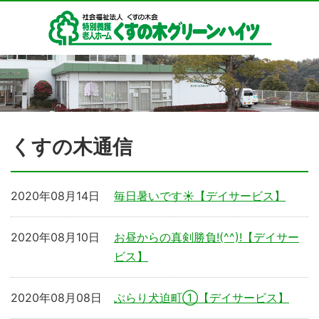
くすの木通信
2020年08月14日
毎日暑いです☀【デイサービス】
2020年08月10日
お昼からの真剣勝負!(^^)!【デイサー
ビス】
2020年08月08日
ぶらり犬迫町①【デイサービス】