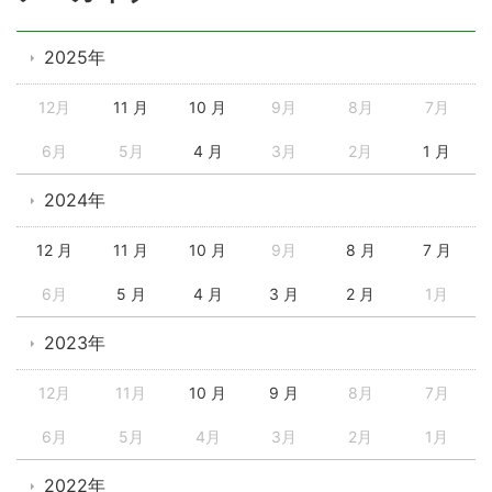
2025年
12月
11 月
10 月
9月
8月
7月
6月
5月
4 月
3月
2月
1 月
2024年
12 月
11 月
10 月
9月
8 月
7 月
6月
5 月
4 月
3 月
2 月
1月
2023年
12月
11月
10 月
9 月
8月
7月
6月
5月
4月
3月
2月
1月
2022年